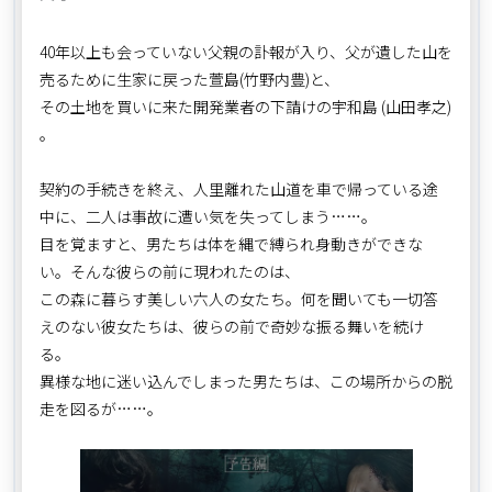
40年以上も会っていない父親の訃報が入り、父が遺した山を
売るために生家に戻った萱島(竹野内豊)と、
その土地を買いに来た開発業者の下請けの宇和島 (山田孝之)
。
契約の手続きを終え、人里離れた山道を車で帰っている途
中に、二人は事故に遭い気を失ってしまう……。
目を覚ますと、男たちは体を縄で縛られ身動きができな
い。そんな彼らの前に現われたのは、
この森に暮らす美しい六人の女たち。何を聞いても一切答
えのない彼女たちは、彼らの前で奇妙な振る舞いを続け
る。
異様な地に迷い込んでしまった男たちは、この場所からの脱
走を図るが……。