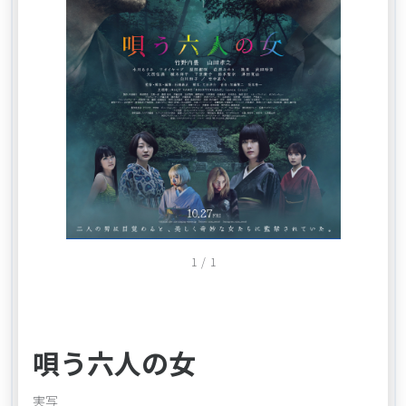
Item
1
/
1
1
of
1
唄う六人の女
実写