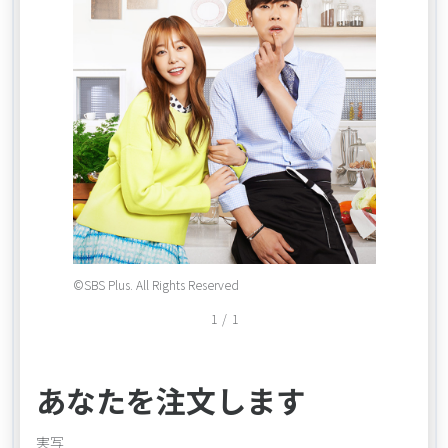
Item
©SBS Plus. All Rights Reserved
1
1
/
1
of
1
あなたを注文します
実写