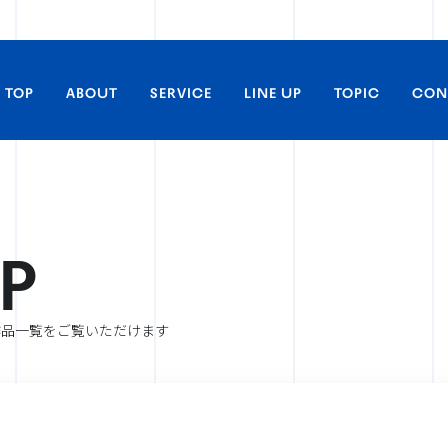
TOP
ABOUT
SERVICE
LINE UP
TOPIC
CON
P
取材・掲載に関するお問い合わ
すべてのLINE UP
アニメ
作品一覧をご覧いただけます
商品化等のライセンス及び、コ
るお問い合わせ
実写
舞台／イベント
アーティストの出演に関するお問
ライヴビューイング
アーティスト
劇場上映に関するお問い合わせ