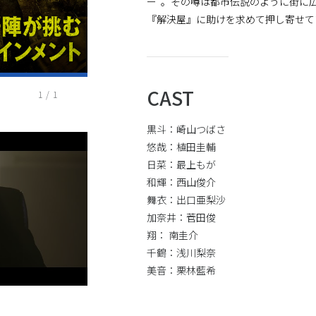
ー”。その噂は都市伝説のように街に
『解決屋』に助けを求めて押し寄せて
CAST
1
/
1
黒斗：崎山つばさ
悠哉：植田圭輔
日菜：最上もが
和輝：西山俊介
舞衣：出口亜梨沙
加奈井：菅田俊
翔： 南圭介
千鶴：浅川梨奈
美音：栗林藍希