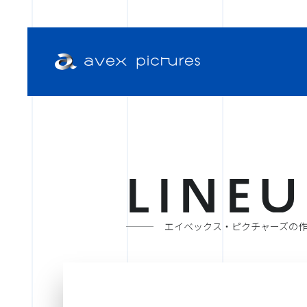
L
I
N
E
U
エイベックス・ピクチャーズの