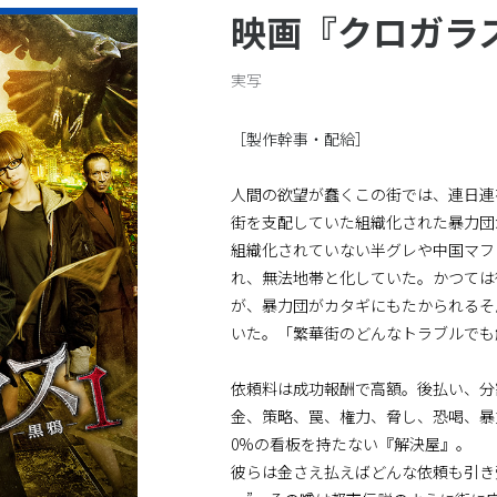
声優
その他
映画『クロガラ
一般のお客様はこちら
実写
［製作幹事・配給］
人間の欲望が蠢くこの街では、連日連
街を支配していた組織化された暴力団
組織化されていない半グレや中国マフ
れ、無法地帯と化していた。かつては
が、暴力団がカタギにもたかられるそ
いた。「繁華街のどんなトラブルでも
依頼料は成功報酬で高額。後払い、分
金、策略、罠、権力、脅し、恐喝、暴
0%の看板を持たない『解決屋』。
彼らは金さえ払えばどんな依頼も引き