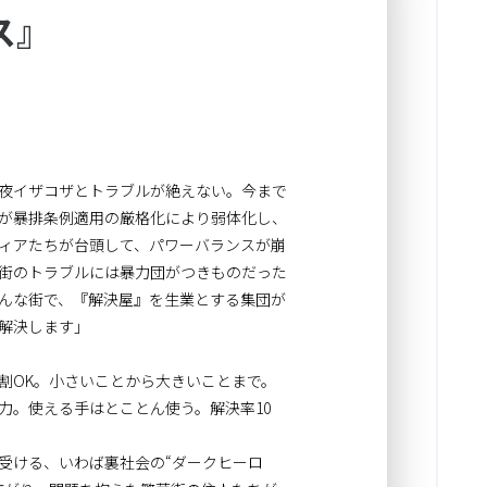
ス』
夜イザコザとトラブルが絶えない。今まで
が暴排条例適用の厳格化により弱体化し、
ィアたちが台頭して、パワーバランスが崩
街のトラブルには暴力団がつきものだった
んな街で、『解決屋』を生業とする集団が
解決します」
割OK。小さいことから大きいことまで。
力。使える手はとことん使う。解決率10
受ける、いわば裏社会の“ダークヒーロ