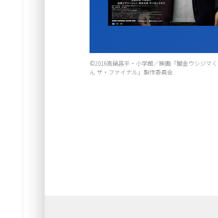
Item
©2016真鍋昌平・小学館／映画「闇金ウシジマく
1
ん ザ・ファイナル」製作委員会
of
1