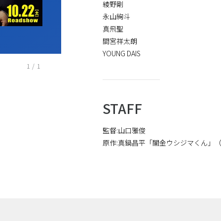
綾野剛
永山絢斗
真飛聖
間宮祥太朗
YOUNG DAIS
1
/
1
STAFF
監督:山口雅俊
原作:真鍋昌平「闇金ウシジマくん」