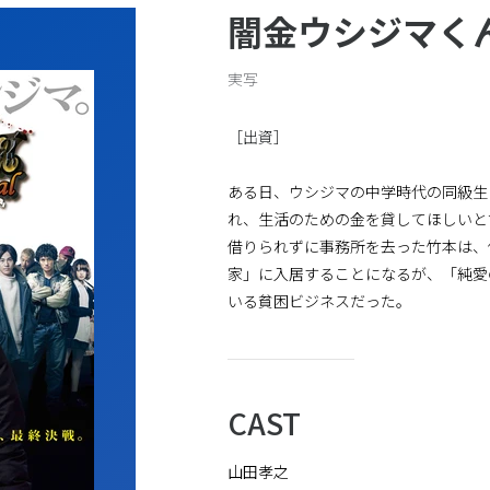
声優
その他
闇金ウシジマく
一般のお客様はこちら
実写
［出資］
ある日、ウシジマの中学時代の同級生
れ、生活のための金を貸してほしいと
借りられずに事務所を去った竹本は、
家」に入居することになるが、「純愛
いる貧困ビジネスだった。
CAST
山田孝之