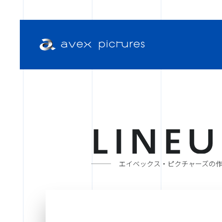
L
I
N
E
U
エイベックス・ピクチャーズの