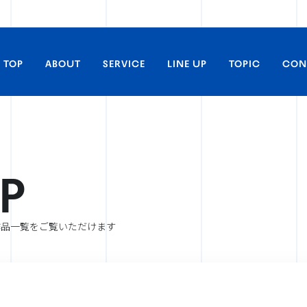
TOP
ABOUT
SERVICE
LINE UP
TOPIC
CON
P
取材・掲載に関するお問い合わ
すべてのLINE UP
アニメ
作品一覧をご覧いただけます
商品化等のライセンス及び、コ
るお問い合わせ
実写
舞台／イベント
アーティストの出演に関するお問
ライヴビューイング
アーティスト
劇場上映に関するお問い合わせ