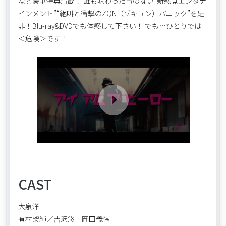
など豪華特典満載！ 誰も味わった事のない“新感覚エンタテ
インメント”“絶叫と衝撃のZQN（ゾキュン）パニック”を是
非！Blu-ray&DVDでも体感して下さい！ でも…ひとりでは
＜危険＞です！
CAST
大泉洋
有村架純／吉沢悠 岡田義徳