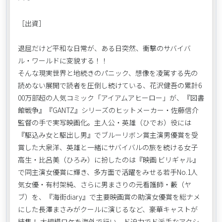
［出資］
退屈だけど平和な日常が、ある日突然、衝撃のサバイバ
ル・ワールドに変貌する！！
そんな現実世界と地続きのパニック、想像を凌駕する先の
読めない展開で読者を圧倒し続けている、花沢健吾の累計6
00万部超の人気コミック「アイアムアヒーロー」が、『図書
館戦争』『GANTZ』シリーズのヒットメーカー・佐藤信介
監督の手で実写映画化。主人公・英雄（ひでお）役には
『駆込み女と駆出し男』でブルーリボン賞主演男優賞を受
賞した大泉洋、英雄と一緒にサバイバルの旅を続ける女子
高生・比呂美（ひろみ）に扮したのは『映画 ビリギャル』
で同主演女優賞に輝き、多方面で活躍をみせる若手No.1人
気女優・有村架純、さらに男まさりの元看護師・藪（ヤ
ブ）を、『海街diary』で主要映画賞の助演女優賞を総ナメ
にした長澤まさみがクールに演じるなど、豪華キャストが
結集！ 大規模ロケを海外で行い、ド迫力でド派手なアクシ