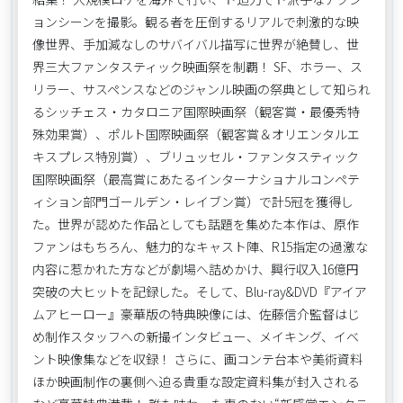
ョンシーンを撮影。観る者を圧倒するリアルで刺激的な映
像世界、手加減なしのサバイバル描写に世界が絶賛し、世
界三大ファンタスティック映画祭を制覇！ SF、ホラー、ス
リラー、サスペンスなどのジャンル映画の祭典として知られ
るシッチェス・カタロニア国際映画祭（観客賞・最優秀特
殊効果賞）、ポルト国際映画祭（観客賞＆オリエンタルエ
キスプレス特別賞）、ブリュッセル・ファンタスティック
国際映画祭（最高賞にあたるインターナショナルコンペテ
ィション部門ゴールデン・レイブン賞）で計5冠を獲得し
た。世界が認めた作品としても話題を集めた本作は、原作
ファンはもちろん、魅力的なキャスト陣、R15指定の過激な
内容に惹かれた方などが劇場へ詰めかけ、興行収入16億円
突破の大ヒットを記録した。そして、Blu-ray&DVD『アイア
ムアヒーロー』豪華版の特典映像には、佐藤信介監督はじ
め制作スタッフへの新撮インタビュー、メイキング、イベ
ント映像集などを収録！ さらに、画コンテ台本や美術資料
ほか映画制作の裏側へ迫る貴重な設定資料集が封入される