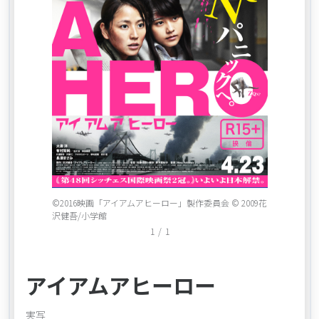
Item
©2016映画「アイアムアヒーロー」製作委員会 © 2009花
1
沢健吾/小学館
of
1
/
1
1
アイアムアヒーロー
実写