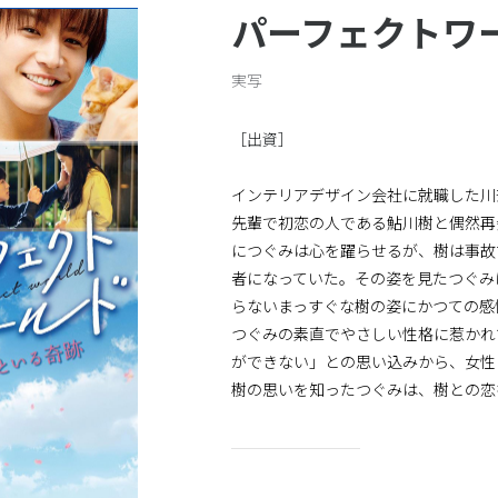
声優
その他
パーフェクトワ
一般のお客様はこちら
実写
［出資］
インテリアデザイン会社に就職した川
先輩で初恋の人である鮎川樹と偶然再
につぐみは心を躍らせるが、樹は事故
者になっていた。その姿を見たつぐみ
らないまっすぐな樹の姿にかつての感
つぐみの素直でやさしい性格に惹かれ
ができない」との思い込みから、女性
樹の思いを知ったつぐみは、樹との恋