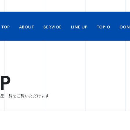
TOP
ABOUT
SERVICE
LINE UP
TOPIC
CON
P
取材・掲載に関するお問い合わ
すべてのLINE UP
アニメ
作品一覧をご覧いただけます
商品化等のライセンス及び、コ
るお問い合わせ
実写
舞台／イベント
アーティストの出演に関するお問
ライヴビューイング
アーティスト
劇場上映に関するお問い合わせ