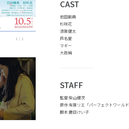
CAST
岩田剛典
杉咲花
須賀健太
芦名星
1
/
1
マギー
大政絢
STAFF
監督:柴山健次
原作:有賀リエ「パーフェクトワール
脚本:鹿目けい子