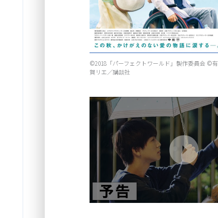
Item
©2018「パーフェクトワールド」製作委員会 ©有
1
賀リエ／講談社
of
1