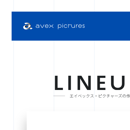
L
I
N
E
U
エイベックス・ピクチャーズの