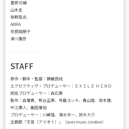
豊原功補
山本圭
笹野高史、
AKIRA
奈良岡朋子
津川雅彦
STAFF
原作・脚本・監督：錦織良成
エグゼクティヴ・プロデューサー：ＥＸＩＬＥ ＨＩＲＯ
統括プロデューサー：森広貴
製作：森雅貴、熊谷正寿、寺島ヨシキ、青山理、坂本健、
中江康人、飯田雅裕
プロデューサー：川崎隆、清水洋一、鈴木大介
主題歌「天音（アマオ卜）」（avex music creative）