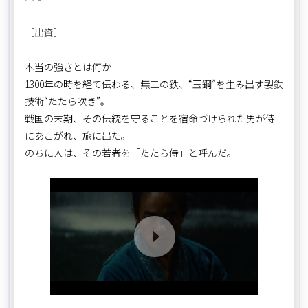
［出資］
本当の強さとは何か ―
1300年の時を経て伝わる、無二の鉄、“玉鋼”を生み出す製鉄
技術“たたら吹き”。
戦国の末期、その伝統を守ることを宿命づけられた男が侍
にあこがれ、旅に出た。
のちに人は、その若者を「たたら侍」と呼んだ。