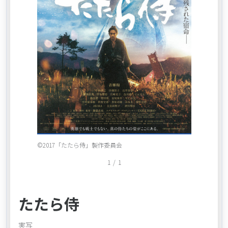
Item
©2017「たたら侍」製作委員会
1
1
/
1
of
1
たたら侍
実写