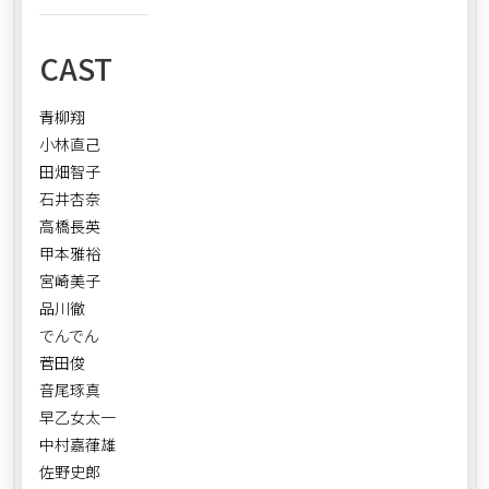
CAST
青柳翔
小林直己
田畑智子
石井杏奈
高橋長英
甲本雅裕
宮崎美子
品川徹
でんでん
菅田俊
音尾琢真
早乙女太一
中村嘉葎雄
佐野史郎